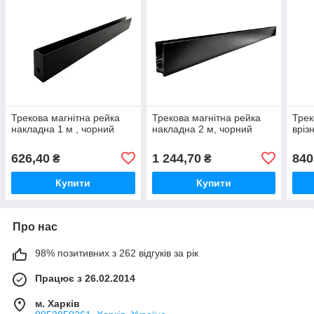
Трекова магнітна рейка
Трекова магнітна рейка
Трек
накладна 1 м , чорний
накладна 2 м, чорний
вріз
626,40
1 244,70
840
₴
₴
Купити
Купити
Про нас
98% позитивних з 262 відгуків за рік
Працює з 26.02.2014
м. Харків