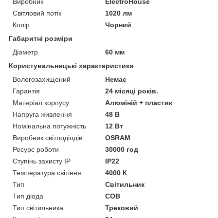
Виробник
ElectroHouse
Світловий потік
1020 лм
Колір
Чорний
Габаритні розміри
Діаметр
60 мм
Користувальницькі характеристики
Вологозахищений
Немає
Гарантія
24 місяці років.
Матеріал корпусу
Алюміній + пластик
Напруга живлення
48 В
Номінальна потужність
12 Вт
Виробник світлодіодів
OSRAM
Ресурс роботи
30000 год
Ступінь захисту IP
IP22
Температура світіння
4000 К
Тип
Світильник
Тип діода
COB
Тип світильника
Трековий