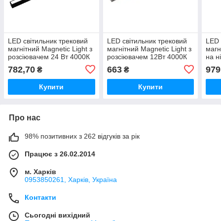
LED світильник трековий
LED світильник трековий
LED 
магнітний Magnetic Light з
магнітний Magnetic Light з
магн
розсіювачем 24 Вт 4000К
розсіювачем 12Вт 4000К
на н
2040 Lm, чорний
1020 Лм , білий
Лм ,
782,70
663
979
₴
₴
Купити
Купити
Про нас
98% позитивних з 262 відгуків за рік
Працює з 26.02.2014
м. Харків
0953850261, Харків, Україна
Контакти
Сьогодні вихідний