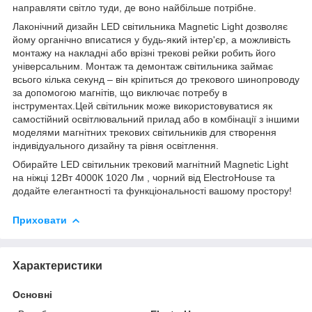
направляти світло туди, де воно найбільше потрібне.
Лаконічний дизайн LED світильника Magnetic Light дозволяє
йому органічно вписатися у будь-який інтер'єр, а можливість
монтажу на накладні або врізні трекові рейки робить його
універсальним. Монтаж та демонтаж світильника займає
всього кілька секунд – він кріпиться до трекового шинопроводу
за допомогою магнітів, що виключає потребу в
інструментах.Цей світильник може використовуватися як
самостійний освітлювальний прилад або в комбінації з іншими
моделями магнітних трекових світильників для створення
індивідуального дизайну та рівня освітлення.
Обирайте LED світильник трековий магнітний Magnetic Light
на ніжці 12Вт 4000К 1020 Лм , чорний від ElectroHouse та
додайте елегантності та функціональності вашому простору!
Приховати
Характеристики
Основні