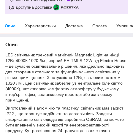
Доступна доставка
Опис
Характеристики
Доставка
Оплата
Умови п
Опис
LED світильник трековий магнітний Magnetic Light на ніжці
12Вт 4000К 1020 Лм , чорний EH-TMLS-12W від Electro House
– це сучасне освітлювальне рішення, яке ідеально підходить
для створення стильного та функціонального освітлення у
різних приміщеннях. З потужністю 12Вт, світловим потоком
1020 Лм , цей світильник забезпечує нейтральне біле світло
(4000К), яке створює комфортну атмосферу у будь-якому
інтер'єрі - офісі, виставковому просторі або житловому
приміщенні.
Виготовлений з алюмінію та пластику, світильник має захист
IP22 , що гарантує надійність та довговічність. Завдяки
використанню світлодіодів від виробника OSRAM, ви можете
бути впевнені у високій якості та енергоефективності
продукту. Кут розсіювання 24 градуси дозволяє точно