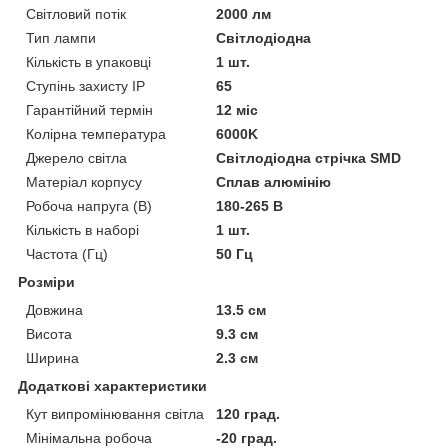
Світловий потік
2000 лм
Тип лампи
Світлодіодна
Кількість в упаковці
1 шт.
Ступінь захисту IP
65
Гарантійний термін
12 міс
Колірна температура
6000K
Джерело світла
Світлодіодна стрічка SMD
Матеріал корпусу
Сплав алюмінію
Робоча напруга (В)
180-265 В
Кількість в наборі
1 шт.
Частота (Гц)
50 Гц
Розміри
Довжина
13.5 см
Висота
9.3 см
Ширина
2.3 см
Додаткові характеристики
Кут випромінювання світла
120 град.
Мінімальна робоча
-20 град.