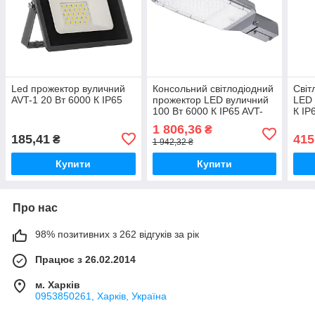
Led прожектор вуличний
Консольний світлодіодний
Світ
AVT-1 20 Вт 6000 К IP65
прожектор LED вуличний
LED 
100 Вт 6000 К IP65 AVT-
К IP
STL
1 806,36
₴
185,41
415
₴
1 942,32 ₴
Купити
Купити
Про нас
98% позитивних з 262 відгуків за рік
Працює з 26.02.2014
м. Харків
0953850261, Харків, Україна