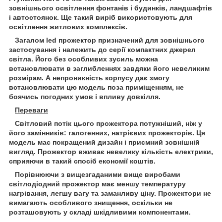
зовнішнього освітлення фонтанів і будинків, ландшафтів
і автостоянок. Ще такий виріб використовують для
освітлення житлових комплексів.
Загалом led прожектор призначений для зовнішнього
застосування і належить до серії компактних джерел
світла. Його без особливих зусиль можна
встановлювати в заглибленнях завдяки його невеликим
розмірам. А непроникність корпусу дає змогу
встановлювати цю модель поза приміщенням, не
боячись погодних умов і впливу довкілля.
Переваги
Світловий потік цього прожектора потужніший, ніж у
його замінників: галогенних, натрієвих прожекторів. Ця
модель має покращений дизайн і приємний зовнішній
вигляд. Прожектор вживає невелику кількість електрики,
сприяючи в такий спосіб економії коштів.
Порівнюючи з вищезгаданими вище виробами
світлодіодний прожектор має меншу температуру
нагрівання, легшу вагу та заманливу ціну. Прожектори не
вимагають особливого знищення, оскільки не
розташовують у складі шкідливими компонентами.