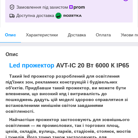
Замовлення під захистом
Доступна доставка
Опис
Характеристики
Доставка
Оплата
Умови п
Опис
Led прожектор
AVT-IC 20 Вт 6000 К IP65
Такий led прожектор розроблений для освітлення
під'їзних зон, рекламних конструкцій і будівельних
об'єктів. Придбавши такий прожектор, ви можете бути
впевненим, що високий кпд і витривалість до
пошкоджень дадуть цій моделі здорово справлятися зі
встановленими нинішнім світом завданнями
освітленості.
Найчастіше прожектор застосовують для зовнішнього
освітлення — як промислових, так і торгових площ,
цехів, складів, вулиць, парків, стадіонів, стоянок, мостів
і тунелів. Його точно також застосовують для