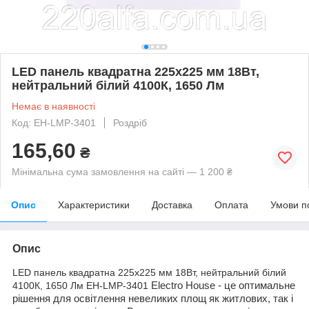
LED панель квадратна 225х225 мм 18Вт,
нейтральний білий 4100К, 1650 Лм
Немає в наявності
Код: EH-LMP-3401
Роздріб
165,60
₴
Мінімальна сума замовлення на сайті — 1 200 ₴
Опис
Характеристики
Доставка
Оплата
Умови п
Опис
LED панель квадратна 225х225 мм 18Вт, нейтральний білий
4100К, 1650 Лм EH-LMP-3401
Electro House - це оптимальне
рішення для освітлення невеликих площ як житлових, так і