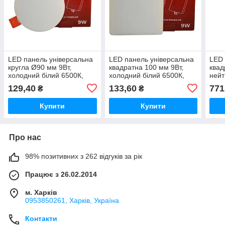
LED панель універсальна
LED панель універсальна
LED 
кругла Ø90 мм 9Вт,
квадратна 100 мм 9Вт,
квад
холодний білий 6500К,
холодний білий 6500К,
нейт
800 Лм
800 Лм
324
129,40
133,60
771
₴
₴
Купити
Купити
Про нас
98% позитивних з 262 відгуків за рік
Працює з 26.02.2014
м. Харків
0953850261, Харків, Україна
Контакти