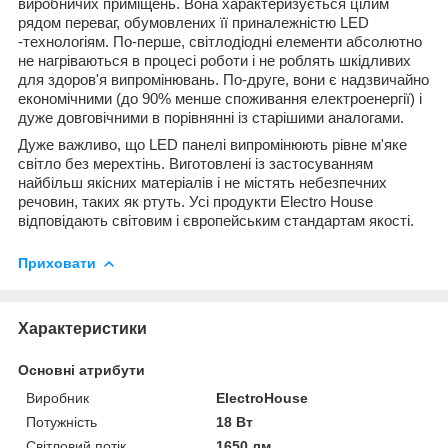
виробничих приміщень. Вона характеризується цілим
рядом переваг, обумовлених її приналежністю LED
-технологіям. По-перше, світлодіодні елементи абсолютно
не нагріваються в процесі роботи і не роблять шкідливих
для здоров'я випромінювань. По-друге, вони є надзвичайно
економічними (до 90% менше споживання електроенергії) і
дуже довговічними в порівнянні із старішими аналогами.
Дуже важливо, що LED панелі випромінюють рівне м'яке
світло без мерехтінь. Виготовлені із застосуванням
найбільш якісних матеріалів і не містять небезпечних
речовин, таких як ртуть. Усі продукти Electro House
відповідають світовим і європейським стандартам якості.
Приховати
Характеристики
Основні атрибути
Виробник
ElectroHouse
Потужність
18 Вт
Світловий потік
1650 лм