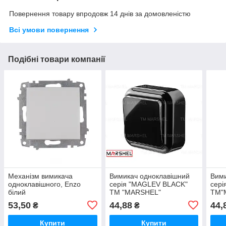
Повернення товару впродовж 14 днів за домовленістю
Всі умови повернення
Подібні товари компанії
Механізм вимикача
Вимикач одноклавішний
Вими
одноклавішного, Enzo
серія "MAGLEV BLACK"
сері
білий
ТМ "MARSHEL"
ТМ"
53,50
44,88
44,
₴
₴
Купити
Купити