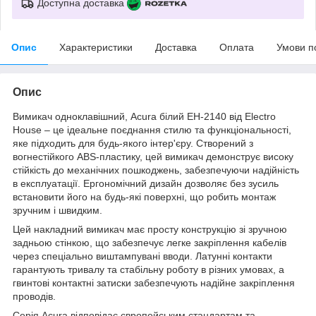
Доступна доставка
Опис
Характеристики
Доставка
Оплата
Умови п
Опис
Вимикач одноклавішний, Acura білий EH-2140 від Electro
House – це ідеальне поєднання стилю та функціональності,
яке підходить для будь-якого інтер'єру. Створений з
вогнестійкого ABS-пластику, цей вимикач демонструє високу
стійкість до механічних пошкоджень, забезпечуючи надійність
в експлуатації. Ергономічний дизайн дозволяє без зусиль
встановити його на будь-які поверхні, що робить монтаж
зручним і швидким.
Цей накладний вимикач має просту конструкцію зі зручною
задньою стінкою, що забезпечує легке закріплення кабелів
через спеціально виштампувані вводи. Латунні контакти
гарантують тривалу та стабільну роботу в різних умовах, а
гвинтові контактні затиски забезпечують надійне закріплення
проводів.
Серія Acura відповідає європейським стандартам та