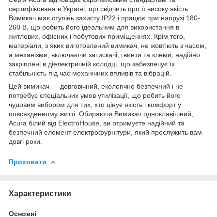
сертифікована в Україні, що свідчить про її високу якість.
Вимикач має ступінь захисту IP22 і працює при напрузі 180-
260 В, що робить його ідеальним для використання в
житлових, офісних і побутових приміщеннях. Крім того,
матеріали, з яких виготовлений вимикач, не жовтіють з часом,
а механізми, включаючи затискачі, гвинти та клеми, надійно
закріплені в діелектричній колодці, що забезпечує їх
стабільність під час механічних впливів та вібрацій.
Цей вимикач — довговічний, екологічно безпечний і не
потребує спеціальних умов утилізації, що робить його
чудовим вибором для тих, хто цінує якість і комфорт у
повсякденному житті. Обираючи Вимикач одноклавішний,
Acura білий від ElectroHouse, ви отримуєте надійний та
безпечний елемент електрофурнітури, який прослужить вам
довгі роки.
Приховати
Характеристики
Основні