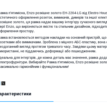
амка п'ятимісна, Enzo розкішне золото EH-2204-LG від Electro Ho
стетичного оформлення розеток, вимикачів, димерів та іншої елек
озкішне золото, ця рамка надає вашому інтер'єру сучасного вигля
ерії Enzo, що вирізняється якістю та стильним дизайном, підходить
формлення простору.
амка встановлюється методом накладки на основний пристрій, що д
озетками або вимикачами. Зроблена з міцного АБС-пластику, вона ст
ездоганний вигляд протягом тривалого часу. Завдяки цьому матер
икористанні, не піддаючись деформації або пошкодженням.
деальна для інтер’єрів, де кожна деталь має значення, рамка дод
лектрофурнітури. Вибирайте Рамка п'ятимісна, Enzo розкішне золото
аксимально гармонійним і функціональним!
арактеристики