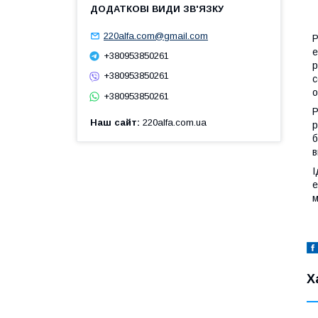
220alfa.com@gmail.com
Р
е
+380953850261
р
+380953850261
с
о
+380953850261
Р
Наш сайт
220alfa.com.ua
р
б
в
І
е
м
Х