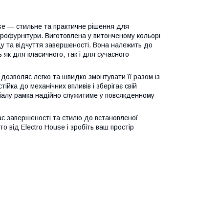
use — стильне та практичне рішення для
трофурнітури. Виготовлена у витонченому кольорі
ду та відчуття завершеності. Вона належить до
 як для класичного, так і для сучасного
озволяє легко та швидко змонтувати її разом із
ійка до механічних впливів і зберігає свій
іалу рамка надійно служитиме у повсякденному
ає завершеності та стилю до встановленої
 від Electro House і зробіть ваш простір