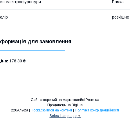
ип електрофурнітури
Рамка
олір
розкішне
нформація для замовлення
іна:
176,30 ₴
Сайт створений на маркетплейсі
Prom.ua
Продавець на Bigl.ua
220Альфа |
Поскаржитися на контент
|
Політика конфіденційності
Select Language
▼