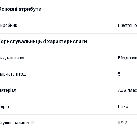
Основні атрибути
иробник
ElectroH
Користувальницькі характеристики
ид монтажу
Вбудову
ількість гнізд
5
атеріал
ABS-плас
ерія
Enzo
тупінь захисту IP
IP22