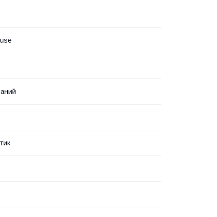
ouse
ваний
тик