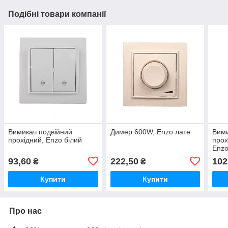
Подібні товари компанії
Вимикач подвійний
Димер 600W, Enzo лате
Вими
прохідний, Enzo білий
прох
Enzo
93,60
222,50
102
₴
₴
Купити
Купити
Про нас