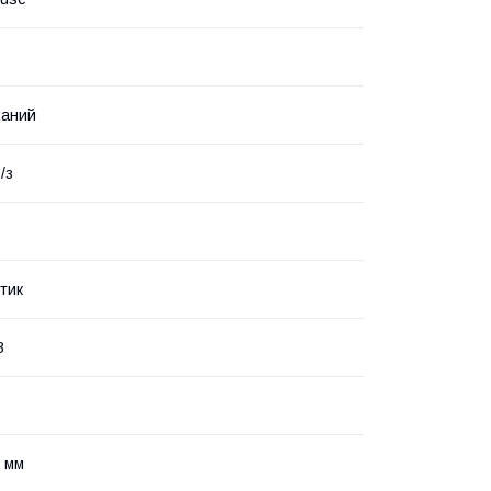
ваний
/з
тик
В
 мм