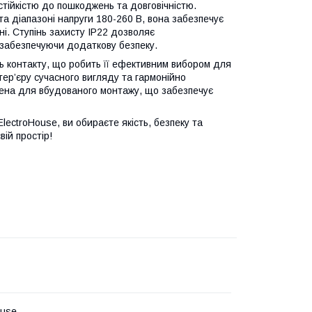
стійкістю до пошкоджень та довговічністю.
а діапазоні напруги 180-260 В, вона забезпечує
і. Ступінь захисту IP22 дозволяє
, забезпечуючи додаткову безпеку.
ть контакту, що робить її ефективним вибором для
тер’єру сучасного вигляду та гармонійно
ена для вбудованого монтажу, що забезпечує
lectroHouse, ви обираєте якість, безпеку та
ій простір!
ouse