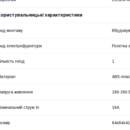
Користувальницькі характеристики
ид монтажу
Вбудову
ид електрофурнітури
Розетка з
ількість гнізд
1
атеріал
ABS-плас
апруга живлення
180-260 
омінальний струм In
16A
озмір
84х84х41