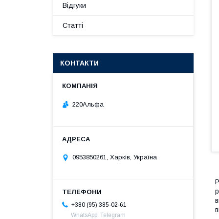
Відгуки
Статті
КОНТАКТИ
220Альфа
0953850261, Харків, Україна
Р
р
в
+380 (95) 385-02-61
в
WhatsApp. Telegram