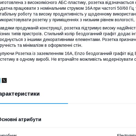
иготовлена з високоякісного АБС-пластику, розетка відзначається 
датна працювати з номінальним струмом 16A при частоті 50/60 Гц т
табільну роботу та високу продуктивність у щоденному використанн
икористовувати розетку у приміщеннях з низьким рівнем вологості
авдяки продуманій конструкції, розетка підтримує високу надійніс
ізних типів пристроїв. Стильний колір бездоганний графіт додає ін
оєднується з іншими декоративними елементами. Розетка признач
ручність та мінімалізм в оформленні стін.
упуючи Розетка із заземленням 16A, Enzo бездоганний графіт від E
стетику в одному виробі. Не втрачайте можливість модернізувати св
арактеристики
Основні атрибути
иробник
ElectroH