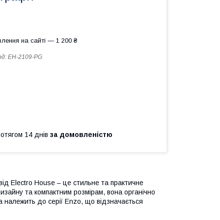
лення на сайті — 1 200 ₴
од:
EH-2109-PG
ротягом 14 днів
за домовленістю
ід Electro House – це стильне та практичне
дизайну та компактним розмірам, вона органічно
а належить до серії Enzo, що відзначається