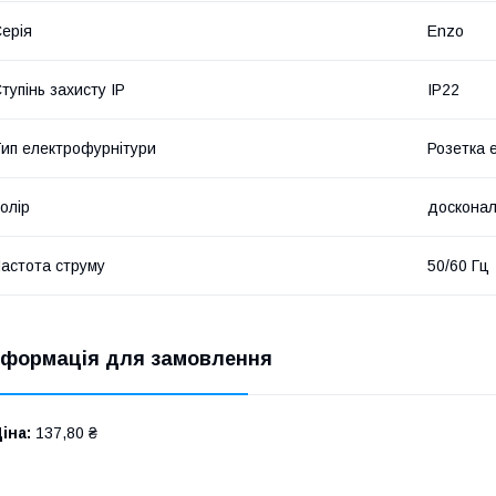
ерія
Enzo
тупінь захисту IP
IP22
ип електрофурнітури
Розетка 
олір
досконал
астота струму
50/60 Гц
нформація для замовлення
іна:
137,80 ₴