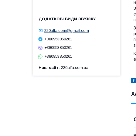
В
З
с
в
З
220alfa.com@gmail.com
р
+380953850261
п
з
+380953850261
К
+380953850261
е
Наш сайт
220alfa.com.ua
Х
В