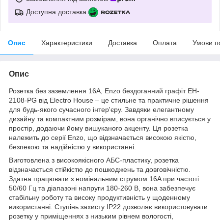
Доступна доставка
Опис
Характеристики
Доставка
Оплата
Умови п
Опис
Розетка без заземлення 16A, Enzo бездоганний графіт EH-
2108-PG від Electro House – це стильне та практичне рішення
для будь-якого сучасного інтер'єру. Завдяки елегантному
дизайну та компактним розмірам, вона органічно вписується у
простір, додаючи йому вишуканого акценту. Ця розетка
належить до серії Enzo, що відзначається високою якістю,
безпекою та надійністю у використанні.
Виготовлена з високоякісного АБС-пластику, розетка
відзначається стійкістю до пошкоджень та довговічністю.
Здатна працювати з номінальним струмом 16A при частоті
50/60 Гц та діапазоні напруги 180-260 В, вона забезпечує
стабільну роботу та високу продуктивність у щоденному
використанні. Ступінь захисту IP22 дозволяє використовувати
розетку у приміщеннях з низьким рівнем вологості,