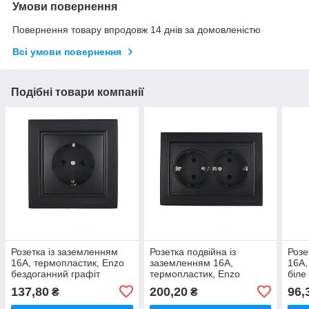
Умови повернення
Повернення товару впродовж 14 днів за домовленістю
Всі умови повернення
Подібні товари компанії
Розетка із заземленням
Розетка подвійна із
Розе
16A, термопластик, Enzo
заземленням 16A,
16А,
бездоганний графіт
термопластик, Enzo
біле
бездоганний графіт
137,80
200,20
96,
₴
₴