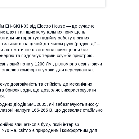
Лм EH-GKH-03 від Electro House — це сучасне
ових шахт та інших комунальних приміщень.
світильник гарантує надійну роботу в різних
ітильник оснащений датчиком руху (радіус дії –
ючи автоматичне освітлення приміщення без
енергію та подовжує термін служби пристрою.
вітловий потік у 1200 Лм , рівномірно освітлюючи
е створює комфортні умови для пересування в
чує довговічність та стійкість до механічних
 та бризок води, що дозволяє використовувати
ня.
одних діодів SMD2835, які забезпечують високу
апазоні напруги 165-265 В, що дозволяє стабільно
онійно впишеться в будь-який інтер’єр
 >70 Ra, світло є природним і комфортним для