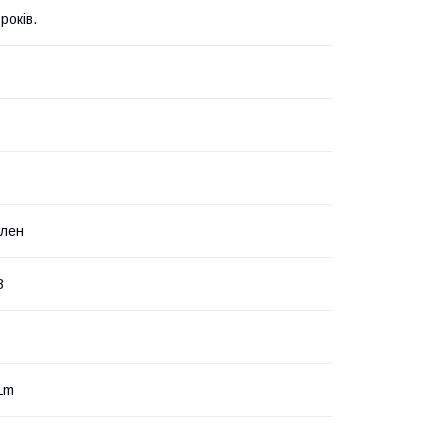
років.
ілен
В
Lm