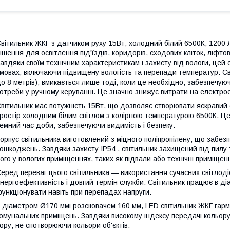
вітильник ЖКГ з датчиком руху 15Вт, холодний білий 6500К, 1200 
ішення для освітлення під'їздів, коридорів, сходових кліток, ліфт
авдяки своїм технічним характеристикам і захисту від вологи, цей 
мовах, включаючи підвищену вологість та перепади температур. Св
о 8 метрів), вмикається лише тоді, коли це необхідно, забезпечу
отреби у ручному керуванні. Це значно знижує витрати на електро
вітильник має потужність 15Вт, що дозволяє створювати яскравий с
ростір холодним білим світлом з колірною температурою 6500К. Ц
емний час доби, забезпечуючи видимість і безпеку.
орпус світильника виготовлений з міцного поліпропілену, що забезпе
ошкоджень. Завдяки захисту IP54 , світильник захищений від пилу
ого у вологих приміщеннях, таких як підвали або технічні приміщен
еред переваг цього світильника — використання сучасних світлоді
нергоефективність і довгий термін служби. Світильник працює в ді
ункціонувати навіть при перепадах напруги.
 діаметром Ø170 ммі розсіювачем 160 мм, LED світильник ЖКГ гарм
омунальних приміщень. Завдяки високому індексу передачі кольору
ору, не спотворюючи кольори об'єктів.