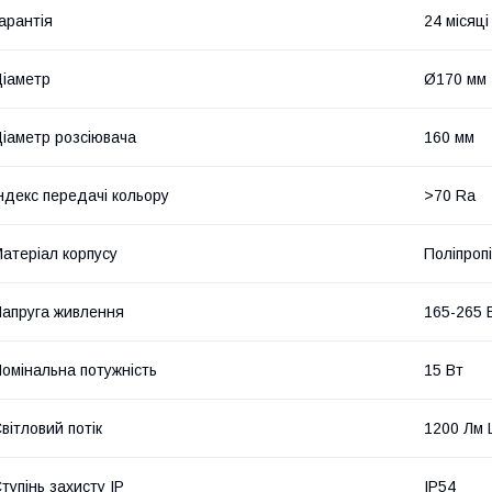
арантія
24 місяці 
іаметр
Ø170 мм
іаметр розсіювача
160 мм
ндекс передачі кольору
>70 Ra
атеріал корпусу
Поліпроп
апруга живлення
165-265 
омінальна потужність
15 Вт
вітловий потік
1200 Лм 
тупінь захисту IP
IP54