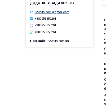
220alfa.com@gmail.com
+380953850261
С
р
+380953850261
З
+380953850261
у
д
Наш сайт
220alfa.com.ua
п
С
п
т
К
п
й
С
е
ф
З
к
з