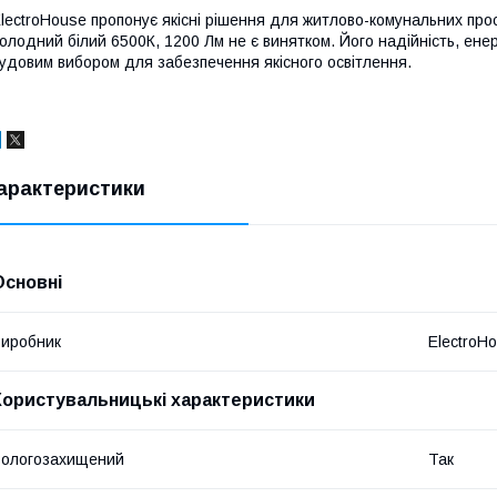
lectroHouse пропонує якісні рішення для житлово-комунальних прос
олодний білий 6500К, 1200 Лм не є винятком. Його надійність, енер
удовим вибором для забезпечення якісного освітлення.
арактеристики
Основні
иробник
ElectroH
Користувальницькі характеристики
ологозахищений
Так