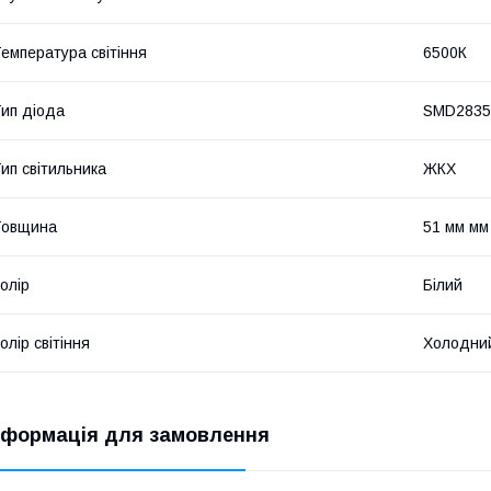
емпература світіння
6500К
ип діода
SMD2835
ип світильника
ЖКХ
Товщина
51 мм мм
олір
Білий
олір світіння
Холодний
нформація для замовлення