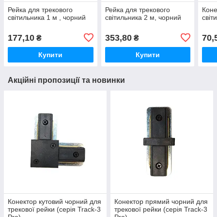
Рейка для трекового
Рейка для трекового
Коне
світильника 1 м , чорний
світильника 2 м, чорний
світ
177,10
353,80
70,
₴
₴
Купити
Купити
Акційні пропозиції та новинки
Конектор кутовий чорний для
Конектор прямий чорний для
трекової рейки (серія Track-3
трекової рейки (серія Track-3
Pro)
Pro)