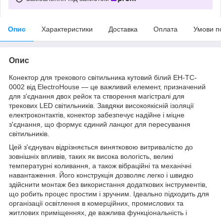
Опис
Характеристики
Доставка
Оплата
Умови п
Опис
Конектор для трекового світильника кутовий білий EH-TC-
0002 від ElectroHouse — це важливий елемент, призначений
для з'єднання двох рейок та створення магістралі для
трекових LED світильників. Завдяки високоякісній ізоляції
електроконтактів, конектор забезпечує надійне і міцне
з'єднання, що формує єдиний ланцюг для пересування
світильників.
Цей з'єднувач відрізняється винятковою витривалістю до
зовнішніх впливів, таких як висока вологість, великі
температурні коливання, а також вібраційні та механічні
навантаження. Його конструкція дозволяє легко і швидко
здійснити монтаж без використання додаткових інструментів,
що робить процес простим і зручним. Ідеально підходить для
організації освітлення в комерційних, промислових та
житлових приміщеннях, де важлива функціональність і