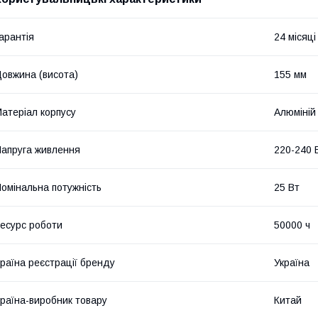
арантія
24 місяці 
овжина (висота)
155 мм
атеріал корпусу
Алюміній
апруга живлення
220-240 
омінальна потужність
25 Вт
есурс роботи
50000 ч
раїна реєстрації бренду
Україна
раїна-виробник товару
Китай