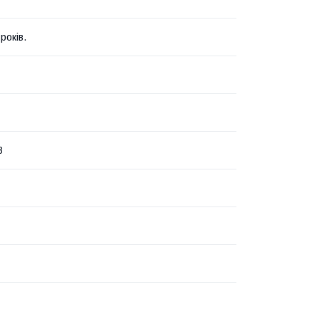
років.
В