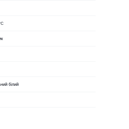
°С
ик
ний білий