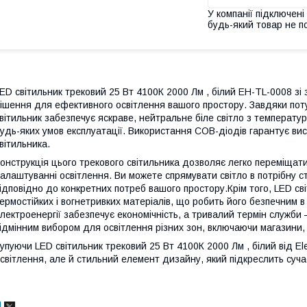
У компанії підключені
будь-який товар не п
ED світильник трековий 25 Вт 4100К 2000 Лм , білий EH-TL-0008 зі
ішення для ефективного освітлення вашого простору. Завдяки потуж
вітильник забезпечує яскраве, нейтральне біле світло з температ
удь-яких умов експлуатації. Використання COB-діодів гарантує ви
вітильника.
онструкція цього трекового світильника дозволяє легко переміщати
алаштуванні освітлення. Ви можете спрямувати світло в потрібну 
ідповідно до конкретних потреб вашого простору.Крім того, LED св
ермостійких і вогнетривких матеріалів, що робить його безпечним в
лектроенергії забезпечує економічність, а тривалий термін служби 
ідмінним вибором для освітлення різних зон, включаючи магазини, 
упуючи LED світильник трековий 25 Вт 4100К 2000 Лм , білий від E
світлення, але й стильний елемент дизайну, який підкреслить суча