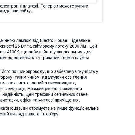
 електронні платежі. Тепер ви можете купити
окидаючи сайту.
 змінною лампою від Electro House – ідеальне
ності 25 Вт та світловому потоку 2000 Лм , цей
урою 4100К, що робить його універсальним для
соку ефективність та тривалий термін служби
 його по шинопроводу, що забезпечує гнучкість у
сторону, таким чином, адаптуючи освітлення
ітильник виготовлений з високоміцних,
 експлуатації. Низький рівень споживання
– надійність. Цей трековий світильник стане
виставки, офіси та житлові приміщення.
lectroHouse, ви отримуєте не лише функціональне
сний вигляд вашого інтер'єру.