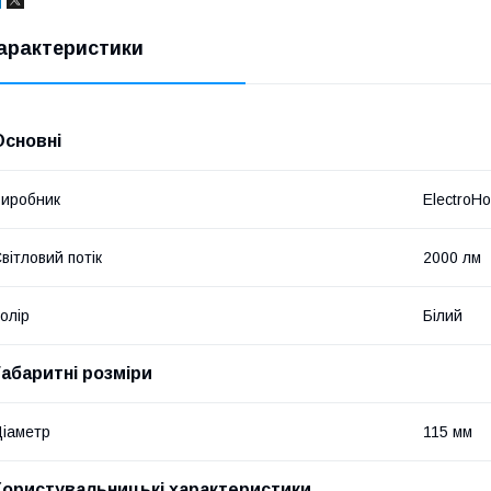
арактеристики
Основні
иробник
ElectroH
вітловий потік
2000 лм
олір
Білий
Габаритні розміри
іаметр
115 мм
Користувальницькі характеристики