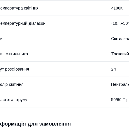
емпература світіння
4100К
емпературний діапазон
-10...+50
ип
Світильн
ип світильника
Трековий
ут розсіювання
24
олір світіння
Нейтраль
астота струму
50/60 Гц
нформація для замовлення