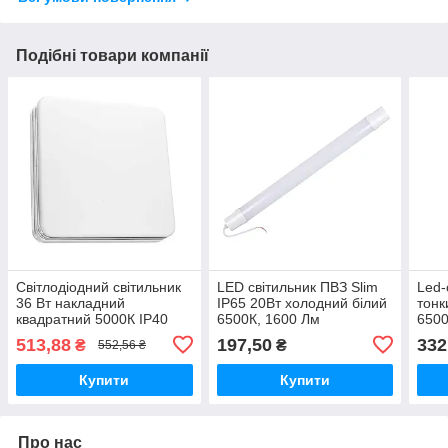
Подібні товари компанії
Світлодіодний світильник
LED світильник ПВЗ Slim
Led-
36 Вт накладний
IP65 20Вт холодний білий
тонк
квадратний 5000К IP40
6500К, 1600 Лм
6500
Silver
513,88
197,50
332
₴
₴
552,56 ₴
Купити
Купити
Про нас