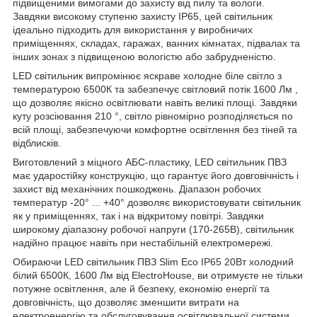
підвищеними вимогами до захисту від пилу та вологи.
Завдяки високому ступеню захисту IP65, цей світильник
ідеально підходить для використання у виробничих
приміщеннях, складах, гаражах, ванних кімнатах, підвалах та
інших зонах з підвищеною вологістю або забрудненістю.
LED світильник випромінює яскраве холодне біле світло з
температурою 6500К та забезпечує світловий потік 1600 Лм ,
що дозволяє якісно освітлювати навіть великі площі. Завдяки
куту розсіювання 210 °, світло рівномірно розподіляється по
всій площі, забезпечуючи комфортне освітлення без тіней та
відблисків.
Виготовлений з міцного АБС-пластику, LED світильник ПВЗ
має ударостійку конструкцію, що гарантує його довговічність і
захист від механічних пошкоджень. Діапазон робочих
температур -20° ... +40° дозволяє використовувати світильник
як у приміщеннях, так і на відкритому повітрі. Завдяки
широкому діапазону робочої напруги (170-265В), світильник
надійно працює навіть при нестабільній електромережі.
Обираючи LED світильник ПВЗ Slim Eco IP65 20Вт холодний
білий 6500К, 1600 Лм від ElectroHouse, ви отримуєте не тільки
потужне освітлення, але й безпеку, економію енергії та
довговічність, що дозволяє зменшити витрати на
електроенергію та обслуговування освітлювальної системи.