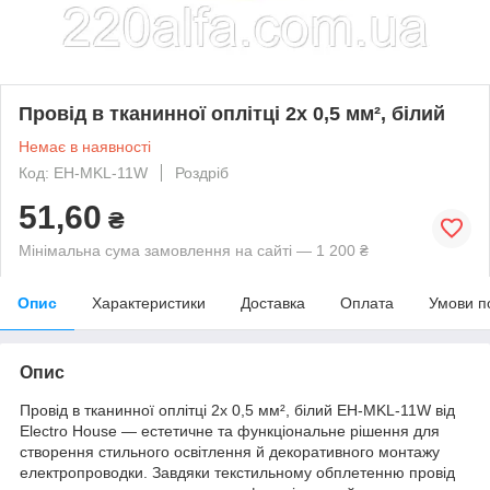
Провід в тканинної оплітці 2х 0,5 мм², білий
Немає в наявності
Код: EH-MKL-11W
Роздріб
51,60
₴
Мінімальна сума замовлення на сайті — 1 200 ₴
Опис
Характеристики
Доставка
Оплата
Умови п
Опис
Провід в тканинної оплітці 2х 0,5 мм², білий EH-MKL-11W від
Electro House — естетичне та функціональне рішення для
створення стильного освітлення й декоративного монтажу
електропроводки. Завдяки текстильному обплетенню провід