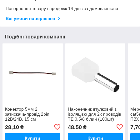
Повернення товару впродовж 14 днів за домовленістю
Всі умови повернення
Подібні товари компанії
Конектор 5мм 2
Наконечник втулковий з
Мер
затискача-провід 2pin
ізоляцією для 2х проводів
cat5
12В/24В, 15 см
TE 0,5/8 білий (100шт)
ПВХ 
TAKEL
мон
28,10
48,50
7,7
₴
₴
Купити
Купити