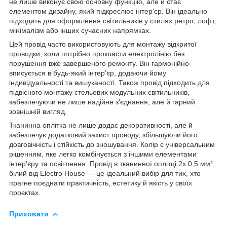
не лише виконує свою основну функцію, але й стає
елементом дизайну, який підкреслює інтер'єр. Він ідеально
підходить для оформлення світильників у стилях ретро, лофт,
мінімалізм або інших сучасних напрямках.
Цей провід часто використовують для монтажу відкритої
проводки, коли потрібно прокласти електролінію без
порушення вже завершеного ремонту. Він гармонійно
вписується в будь-який інтер'єр, додаючи йому
індивідуальності та вишуканості. Також провід підходить для
підвісного монтажу стельових модульних світильників,
забезпечуючи не лише надійне з'єднання, але й гарний
зовнішній вигляд.
Тканинна оплітка не лише додає декоративності, але й
забезпечує додатковий захист проводу, збільшуючи його
довговічність і стійкість до зношування. Колір є універсальним
рішенням, яке легко комбінується з іншими елементами
інтер'єру та освітлення. Провід в тканинної оплітці 2х 0,5 мм²,
білий від Electro House — це ідеальний вибір для тих, хто
прагне поєднати практичність, естетику й якість у своїх
проєктах.
Приховати