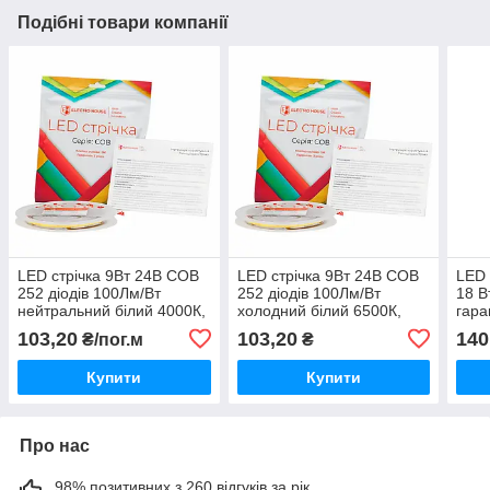
Подібні товари компанії
LED стрічка 9Вт 24В COB
LED стрічка 9Вт 24В COB
LED 
252 діодів 100Лм/Вт
252 діодів 100Лм/Вт
18 В
нейтральний білий 4000К,
холодний білий 6500К,
гара
серія COB, гарантія 3 роки
серія COB, гарантія 3 роки
103,20
103,20
140
₴/пог.м
₴
Купити
Купити
Про нас
98% позитивних з 260 відгуків за рік