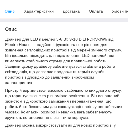
Опис
Характеристики
Доставка
Оплата
Умови п
Опис
Драйвер для LED панелей 3-6 Вт, 9-18 В EH-DRV-3W6 від
Electro House — надійне і функціональне рішення для
живлення світлодіодних пристроїв від мережі змінного струму.
Він ідеально підходить для підключення LED панелей, які
вимагають стабільного струму для правильної роботи.
Завдяки цьому драйверу забезпечується стабільна робота
світлодіодів, що дозволяє продовжити термін служби
пристроїв відповідно до заявлених виробником
характеристик.
Пристрій вирізняється високою стабільністю вихідного струму,
що гарантує якісне та рівномірне освітлення. Він оснащений
захистом від короткого замикання і перевантаження, що
робить його безпечним для експлуатації навіть у нестабільних
умовах. Компактні розміри і невелика вага забезпечують
зручність встановлення в різні типи корпусів.
Драйвер можна використовувати як для нових пристроїв, у