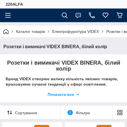
220ALFA
Каталог товарів
Електрофурнітура VIDEX
Розетки і 
Розетки і вимикачі VIDEX BINERA, білий колір
Розетки і вимикачі VIDEX BINERA, білий
колір
Бренд VIDEX створює велику кількість якісних товарів,
враховуючи сучасні тенденції у сфері освітлення.
VIDEX BINERA - це досконала конструкція, матеріали якої
Показати все
забезпечують тривалий термін експлуатації, гарантуючи
безпеку. Універсальний і досконалий дизайн додасть
вишуканості і комфорту будь-якому приміщенню.
Сортування
0
Фільтри
У цій групі представлені розетки і вимикачі в сучасному
стилі білого кольору.