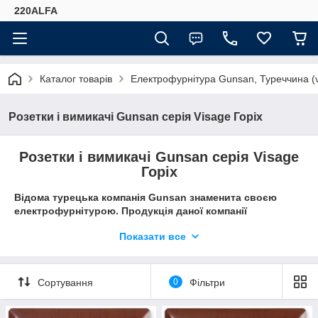
220ALFA
Каталог товарів
Електрофурнітура Gunsan, Туреччина (
Розетки і вимикачі Gunsan серія Visage Горіх
Розетки і вимикачі Gunsan серія Visage
Горіх
Відома турецька компанія Gunsan знаменита своєю
електрофурнітурою. Продукція даної компанії
представлена досить широкою лінійкою розеток і
Показати все
вимикачів, щитовим обладнанням, електричними
подовжувачами та іншими виробами.
Розетки і вимикачі Gunsan серії
Visage, є високоякісною
Сортування
0
Фільтри
і міцною продукцією серед популярних турецьких
компаній, які займаються виготовленням і випуском
електрофурнітури. У даній серії електрофурнітура