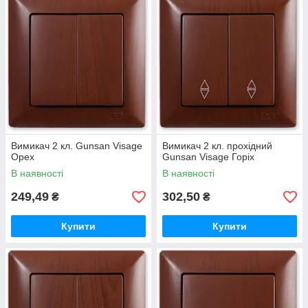
представлена двох типів: накладні і призначені для
внутрішньої установки. Стильний
дизайн розеток і
вимикачів красиво і акуратно доповнить будь-який
інтер'єр будинку або офісу.
Вимикач 2 кл. Gunsan Visage
Вимикач 2 кл. прохідний
Орех
Gunsan Visage Горіх
В наявності
В наявності
249,49
302,50
₴
₴
Купити
Купити