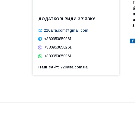
б
в
о
220alfa.com@gmail.com
+380953850261
+380953850261
+380953850261
Наш сайт
220alfa.com.ua