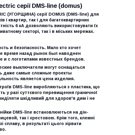
ctric серії DMS-line (domus)
IC (УГОРЩИНА) серії DOMUS (DMS-line) для
в і квартир, так і для багатоквартирних
атність 6 кА дозволяють використовувати їх
ватному секторі, так і в міських мережах.
сть и безопасность. Мало кто хочет
ое время назад рынок был наводнен
 и с логотипами известных брендов.
еские выключатели могут оснащаться
ть даже самые сложные проекты
альность является цена изделия.
троїв DMS-line виробляються з пластика, що
віть у разі суттєвого перевищення граничної
 виділяти шкідливий для здоров'я дим і не
інійки DMS-line встановлюються на дін-
цевой, так і хрестовою. Крім того, клемні
 сплаву, в результаті цього зірвати
во.