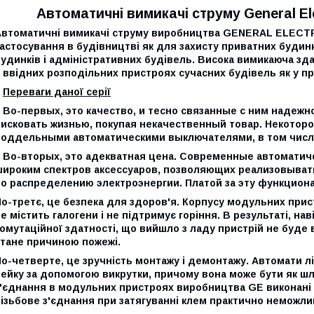
Автоматичні вимикачі струму General Ele
Автоматичні вимикачі струму виробництва GENERAL ELECTR
астосування в будівництві як для захисту приватних будинкі
удинків і адміністративних будівель. Висока вимикаюча зд
 ввідних розподільних пристроях сучасних будівель як у при
Переваги даної серії
Во-первых, это качество, и тесно связанные с ним надежно
рисковать жизнью, покупая некачественный товар. Некотор
поддельными автоматическими выключателями, в том числе
Во-вторых, это адекватная цена. Современные автоматич
широким спектров аксессуаров, позволяющих реализовыва
по распределению электроэнергии. Платой за эту функцион
о-третє, це безпека для здоров'я. Корпусу модульних прис
е містить галогени і не підтримує горіння. В результаті, на
омутаційної здатності, що вийшло з ладу пристрій не буде
стане причиною пожежі.
о-четверте, це зручність монтажу і демонтажу. Автомати л
ейку за допомогою викрутки, причому вона може бути як шли
'єднання в модульних пристроях виробництва GE виконані зі
ізьбове з'єднання при затягуванні клем практично неможли