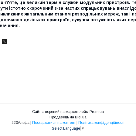
По-п'яте, це великий термін служби модульних пристроїв. 
ути істотно скорочений з-за частих спрацьовувань внаслідо
икликаних як загальним станом розподільних мереж, так і 
дночасно декількох пристроїв, сукупна потужність яких пе
значення.
Сайт створений на маркетплейсі
Prom.ua
Продавець на Bigl.ua
220Альфа |
Поскаржитися на контент
|
Політика конфіденційності
Select Language
▼