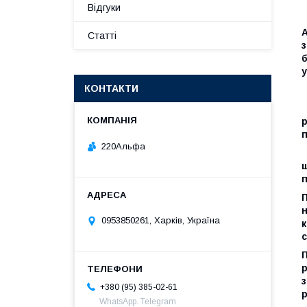
Відгуки
Статті
з
б
у
КОНТАКТИ
220Альфа
П
н
0953850261, Харків, Україна
к
П
р
з
+380 (95) 385-02-61
р
WhatsApp. Telegram