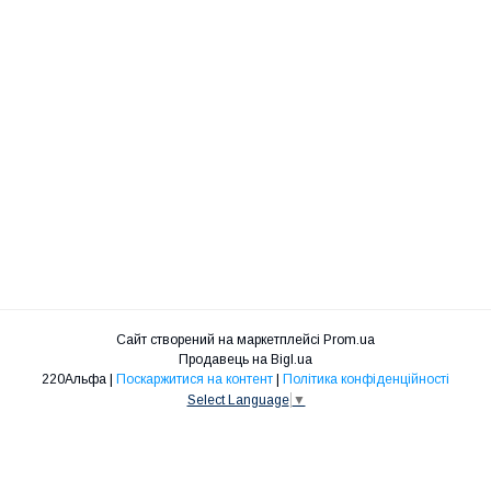
Сайт створений на маркетплейсі
Prom.ua
Продавець на Bigl.ua
220Альфа |
Поскаржитися на контент
|
Політика конфіденційності
Select Language
▼