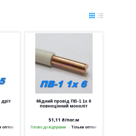
 дріт
Мідний провід ПВ-1 1х 6
повноцінний моноліт
51,11 ₴/пог.м
и оптом
Готово до відправки
Тільки оптом