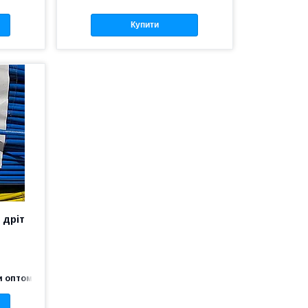
Купити
 дріт
и оптом