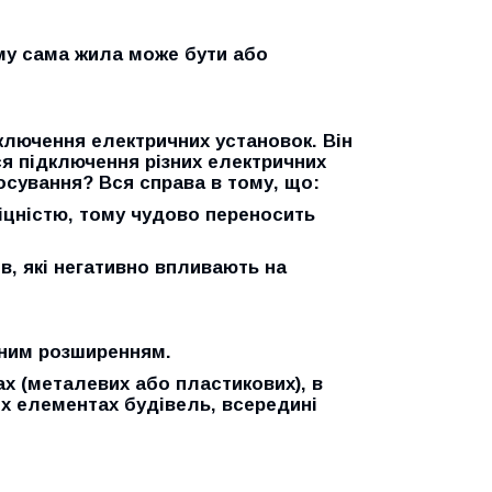
ому сама жила може бути або
дключення електричних установок. Він
я підключення різних електричних
тосування? Вся справа в тому, що:
іцністю, тому чудово переносить
в, які негативно впливають на
йним розширенням.
ах (металевих або пластикових), в
их елементах будівель, всередині