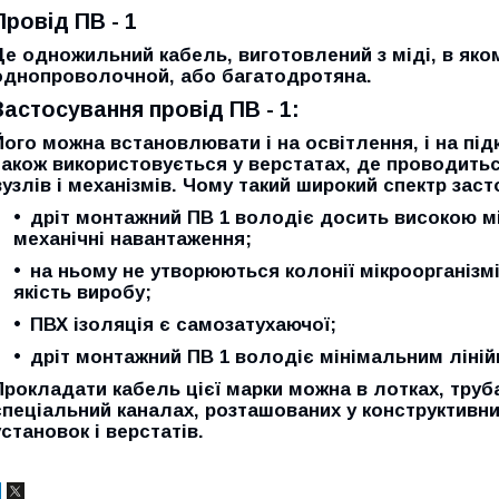
Провід ПВ - 1
Це одножильний кабель, виготовлений з міді, в як
однопроволочной, або багатодротяна.
Застосування провід ПВ - 1:
Його можна встановлювати і на освітлення, і на пі
також використовується у верстатах, де проводитьс
вузлів і механізмів. Чому такий широкий спектр зас
дріт монтажний ПВ 1 володіє досить високою м
механічні навантаження;
на ньому не утворюються колонії мікроорганізмі
якість виробу;
ПВХ ізоляція є самозатухаючої;
дріт монтажний ПВ 1 володіє мінімальним ліні
Прокладати кабель цієї марки можна в лотках, труб
спеціальний каналах, розташованих у конструктивн
установок і верстатів.