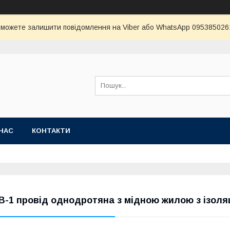
и можете залишити повідомлення на Viber або WhatsApp 0953850261 
НАС
КОНТАКТИ
В-1 провід однодротяна з мідною жилою з ізоляц