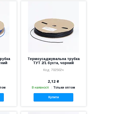
рубка
Термоусаджувальна трубка
тний
ТУТ 2/1 бухта, чорний
702502ч
2,12 ₴
птом
В наявності
Тільки оптом
Купити