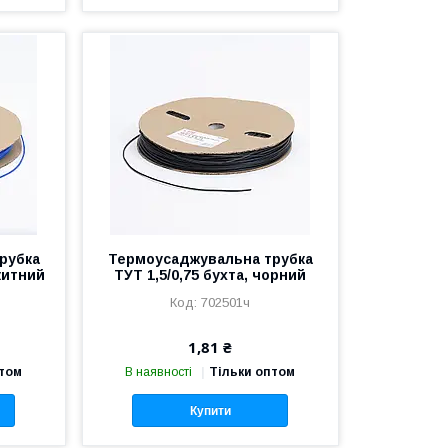
рубка
Термоусаджувальна трубка
акитний
ТУТ 1,5/0,75 бухта, чорний
702501ч
1,81 ₴
птом
В наявності
Тільки оптом
Купити