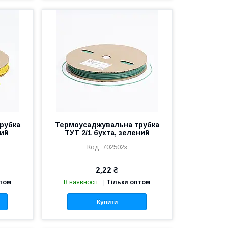
рубка
Термоусаджувальна трубка
тий
ТУТ 2/1 бухта, зелений
702502з
2,22 ₴
птом
В наявності
Тільки оптом
Купити