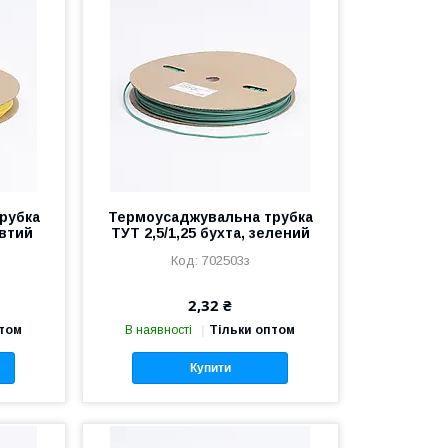
рубка
Термоусаджувальна трубка
овтий
ТУТ 2,5/1,25 бухта, зелений
702503з
2,32 ₴
птом
В наявності
Тільки оптом
Купити