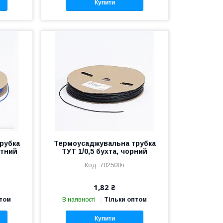
Купити
рубка
Термоусаджувальна трубка
итний
ТУТ 1/0,5 бухта, чорний
702500ч
1,82 ₴
птом
В наявності
Тільки оптом
Купити