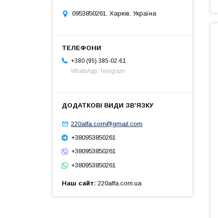
0953850261, Харків, Україна
+380 (95) 385-02-61
WhatsApp. Telegram
220alfa.com@gmail.com
+380953850261
+380953850261
+380953850261
Наш сайт
220alfa.com.ua