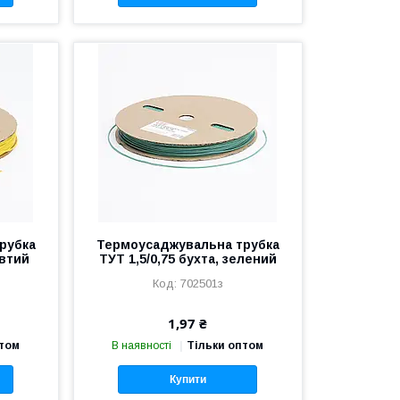
рубка
Термоусаджувальна трубка
овтий
ТУТ 1,5/0,75 бухта, зелений
702501з
1,97 ₴
птом
В наявності
Тільки оптом
Купити