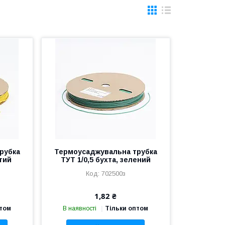
рубка
Термоусаджувальна трубка
втий
ТУТ 1/0,5 бухта, зелений
702500з
1,82 ₴
птом
В наявності
Тільки оптом