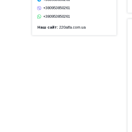
+380953850261
+380953850261
Наш сайт
220alfa.com.ua