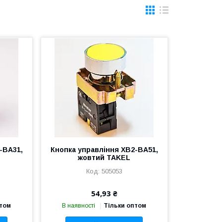
-BA31,
Кнопка управління XB2-BA51,
жовтий TAKEL
505053
54,93 ₴
птом
В наявності
Тільки оптом