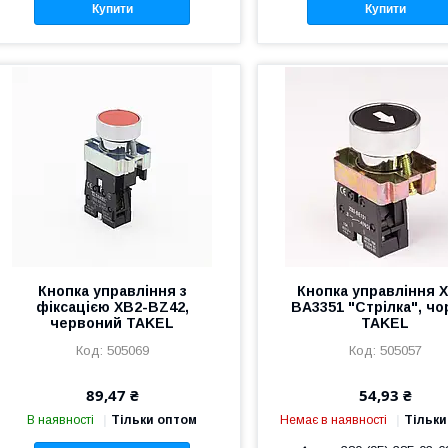
Купити
Купити
Кнопка управління з
Кнопка управління 
фіксацією XB2-BZ42,
BA3351 "Стрілка", ч
червоний TAKEL
TAKEL
505069
505057
89,47 ₴
54,93 ₴
В наявності
Тільки оптом
Немає в наявності
Тільки