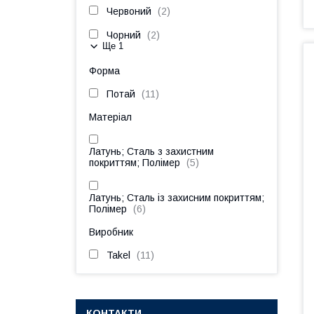
Червоний
2
Чорний
2
Ще 1
Форма
Потай
11
Матеріал
Латунь; Сталь з захистним
покриттям; Полімер
5
Латунь; Сталь із захисним покриттям;
Полімер
6
Виробник
Takel
11
КОНТАКТИ