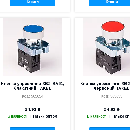
Купити
Купити
Кнопка управління XB2-BA61,
Кнопка управління XB2
блакитний TAKEL
червоний TAKEL
505054
505055
54,93 ₴
54,93 ₴
В наявності
Тільки оптом
В наявності
Тільки о