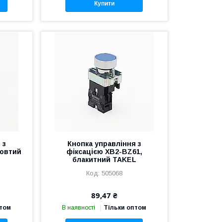
Купити
 з
Кнопка управління з
жовтий
фіксацією XB2-BZ61,
блакитний TAKEL
505068
89,47 ₴
птом
В наявності
Тільки оптом