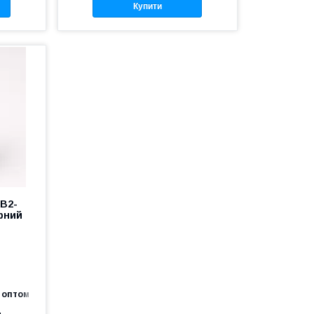
Купити
XB2-
орний
 оптом