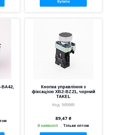
Купити
-BA42,
Кнопка управління з
фіксацією XB2-BZ21, чорний
TAKEL
505065
89,47 ₴
птом
В наявності
Тільки оптом