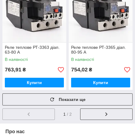
Реле теплове РТ-3363 діап.
Реле теплове РТ-3365 діап.
63-80 А
80-95 А
В наявності
В наявності
763,91
754,02
₴
₴
Купити
Купити
Показати ще
1
/ 2
Про нас