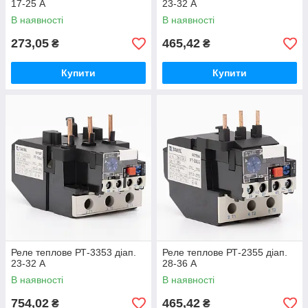
17-25 А
23-32 А
В наявності
В наявності
273,05
465,42
₴
₴
Купити
Купити
Реле теплове РТ-3353 діап.
Реле теплове РТ-2355 діап.
23-32 А
28-36 А
В наявності
В наявності
754,02
465,42
₴
₴