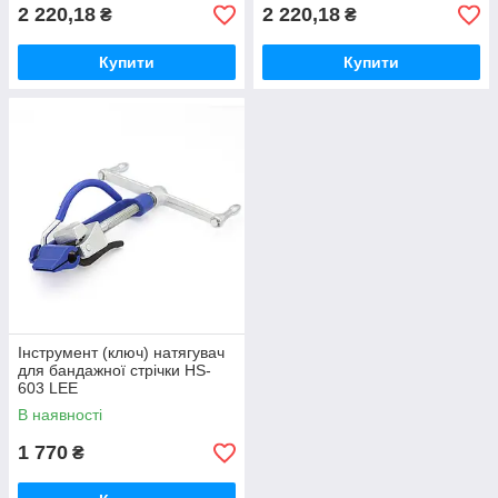
2 220,18
2 220,18
₴
₴
Купити
Купити
Інструмент (ключ) натягувач
для бандажної стрічки HS-
603 LEE
В наявності
1 770
₴