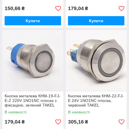
150,66
179,04
₴
₴
Купити
Купити
Кнопка металева КНМ-19-FJ-
Кнопка металева КНМ-22-FJ-
E-Z 220V 1NO1NC плоска з
E 24V 1NO1NC плоска,
фіксацією, зелений TAKEL
червоний TAKEL
В наявності
В наявності
179,04
305,16
₴
₴