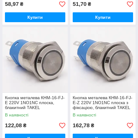
58,97
51,70
₴
₴
Купити
Купити
Кнопка металева КНМ-16-FJ-
Кнопка металева КНМ-16-FJ-
E 220V 1NO1NC плоска,
E-Z 220V 1NO1NC плоска з
блакитний TAKEL
фіксацією, блакитний TAKEL
В наявності
В наявності
122,08
162,78
₴
₴