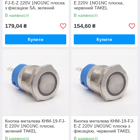
FJ-E-Z 220V 1NO1NC плоска
E 220V 1NO1NC плоска,
з фіксацією 5A, зелений
червоний TAKEL
TAKEL
В наявності
В наявності
179,04
154,60
₴
₴
Купити
Купити
Кнопка металева КНМ-19-FJ-
Кнопка металева КНМ-19-FJ-
E 220V 1NO1NC плоска,
E-Z 220V 1NO1NC плоска з
зелений TAKEL
фіксацією, червоний TAKEL
В наявності
В наявності