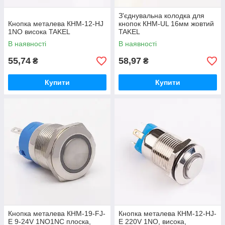
З'єднувальна колодка для
Кнопка металева КНМ-12-HJ
кнопок КНМ-UL 16мм жовтий
1NO висока TAKEL
TAKEL
В наявності
В наявності
55,74
58,97
₴
₴
Купити
Купити
Кнопка металева КНМ-19-FJ-
Кнопка металева КНМ-12-HJ-
E 9-24V 1NO1NC плоска,
E 220V 1NO, висока,