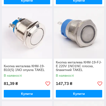
Купити
Купити
Кнопка металева КНМ-19-FJ-
Кнопка металева КНМ-19-
E 220V 1NO1NC плоска,
B10(S) 1NO опукла TAKEL
блакитний TAKEL
В наявності
В наявності
81,39
147,73
₴
₴
Купити
Купити