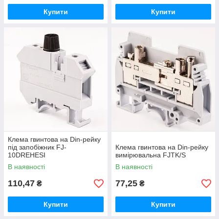
Купити
Купити
Клема гвинтова на Din-рейку
під запобіжник FJ-
Клема гвинтова на Din-рейку
10DREHESI
вимірювальна FJTK/S
В наявності
В наявності
110,47
77,25
₴
₴
Купити
Купити