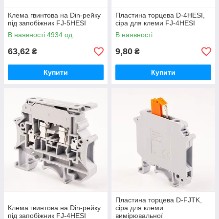
Клема гвинтова на Din-рейку
Пластина торцева D-4HESI,
під запобіжник FJ-5HESI
сіра для клеми FJ-4HESI
В наявності 4934 од.
В наявності
63,62
9,80
₴
₴
Купити
Купити
Пластина торцева D-FJTK,
Клема гвинтова на Din-рейку
сіра для клеми
під запобіжник FJ-4HESI
вимірювальної