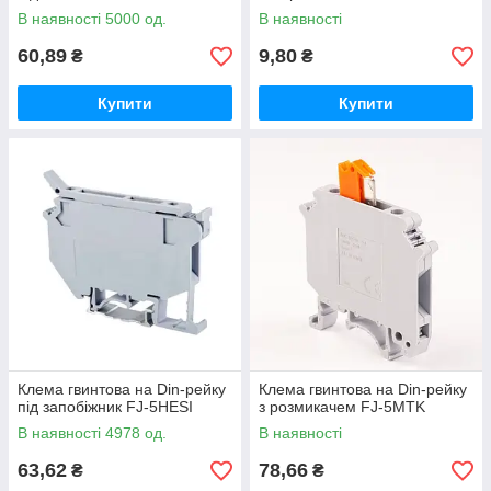
В наявності 5000 од.
В наявності
60,89
9,80
₴
₴
Купити
Купити
Клема гвинтова на Din-рейку
Клема гвинтова на Din-рейку
під запобіжник FJ-5HESI
з розмикачем FJ-5MTK
В наявності 4978 од.
В наявності
63,62
78,66
₴
₴