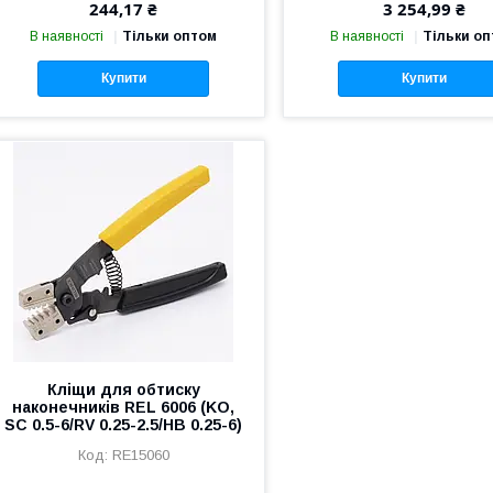
244,17 ₴
3 254,99 ₴
В наявності
Тільки оптом
В наявності
Тільки о
Купити
Купити
Кліщи для обтиску
наконечників REL 6006 (KO,
SC 0.5-6/RV 0.25-2.5/НВ 0.25-6)
RE15060