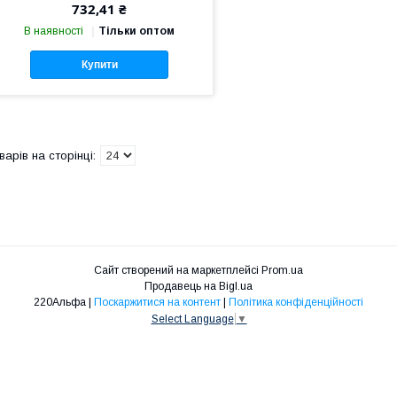
732,41 ₴
В наявності
Тільки оптом
Купити
Сайт створений на маркетплейсі
Prom.ua
Продавець на Bigl.ua
220Альфа |
Поскаржитися на контент
|
Політика конфіденційності
Select Language
▼