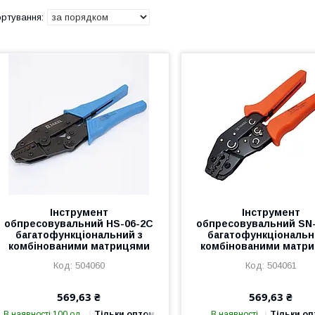
Інструмент
Інструмент
обпресовувальний HS-06-2C
обпресовувальний SN
багатофункціональний з
багатофункціональн
комбінованими матрицями
комбінованими матр
504060
504061
569,63 ₴
569,63 ₴
В наявності 100 од.
Тільки оптом
В наявності
Тільки о