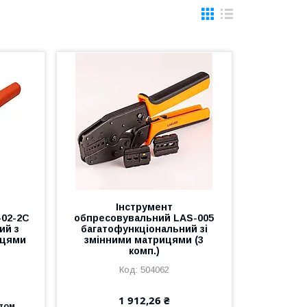
Інструмент
-02-2C
обпресовувальний LAS-005
ий з
багатофункціональний зі
ицями
змінними матрицями (3
комп.)
504062
1 912,26 ₴
птом