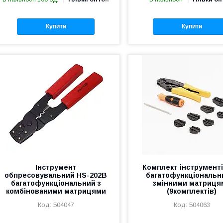
Купити
Купити
Інструмент
Комплект інструмент
обпресовувальний HS-202В
багатофункціональни
багатофункціональний з
змінними матриця
комбінованими матрицями
(9комплектів)
504047
504063