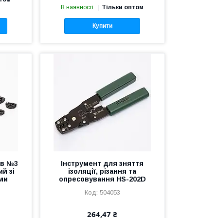
В наявності
Тільки оптом
Купити
ів №3
Інструмент для зняття
й зі
ізоляції, різання та
ми
опресовування HS-202D
504053
264,47 ₴