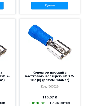
Купити
 з
Конектор плоский з
FDD 2-
частковою ізоляцією FDD 2-
а")
187 (8) (роз'єм "Мама")
500529
115,07 ₴
птом
В наявності
Тільки оптом