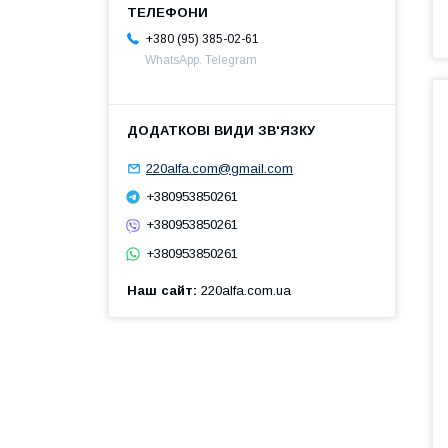
+380 (95) 385-02-61
WhatsApp. Telegram
220alfa.com@gmail.com
+380953850261
+380953850261
+380953850261
Наш сайт
220alfa.com.ua