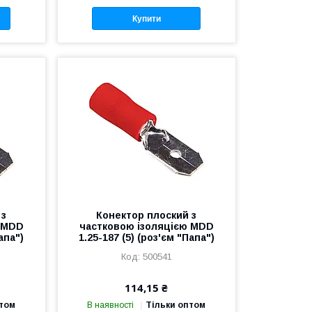
Купити
 з
Конектор плоский з
ю MDD
частковою ізоляцією MDD
апа")
1.25-187 (5) (роз'єм "Папа")
500541
114,15 ₴
птом
В наявності
Тільки оптом