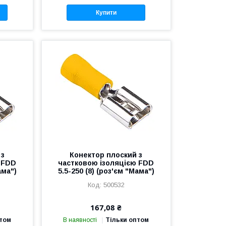
Купити
 з
Конектор плоский з
 FDD
частковою ізоляцією FDD
ама")
5.5-250 (8) (роз'єм "Мама")
500532
167,08 ₴
птом
В наявності
Тільки оптом