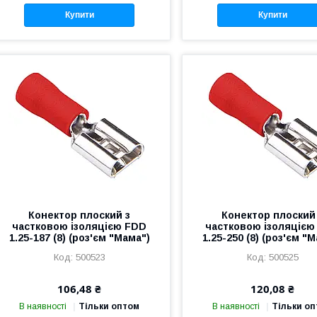
Купити
Купити
Конектор плоский з
Конектор плоский
частковою ізоляцією FDD
частковою ізоляцією
1.25-187 (8) (роз'єм "Мама")
1.25-250 (8) (роз'єм "
500523
500525
106,48 ₴
120,08 ₴
В наявності
Тільки оптом
В наявності
Тільки о