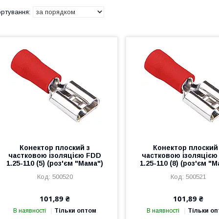
Конектор плоский з
Конектор плоский
частковою ізоляцією FDD
частковою ізоляцією
1.25-110 (5) (роз'єм "Мама")
1.25-110 (8) (роз'єм "
500520
500521
101,89 ₴
101,89 ₴
В наявності
Тільки оптом
В наявності
Тільки о