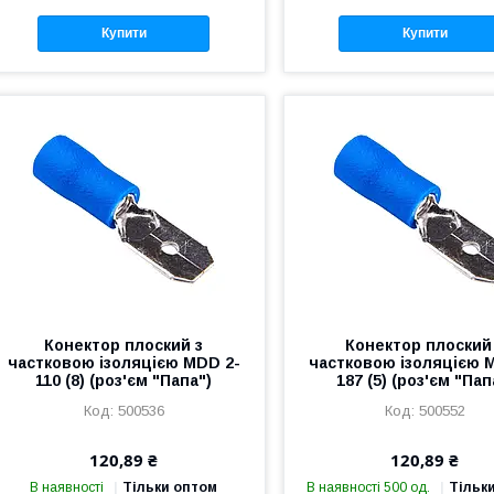
Купити
Купити
Конектор плоский з
Конектор плоский
частковою ізоляцією MDD 2-
частковою ізоляцією 
110 (8) (роз'єм "Папа")
187 (5) (роз'єм "Пап
500536
500552
120,89 ₴
120,89 ₴
В наявності
Тільки оптом
В наявності 500 од.
Тільк