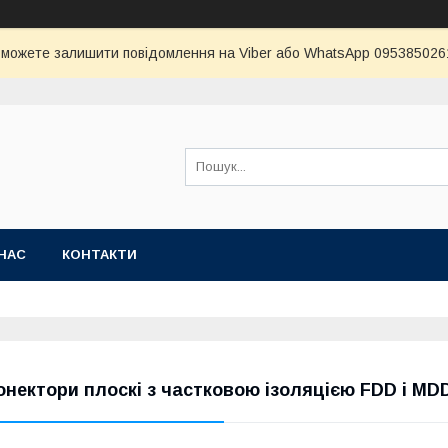
и можете залишити повідомлення на Viber або WhatsApp 0953850261 
НАС
КОНТАКТИ
онектори плоскі з частковою ізоляцією FDD і MD