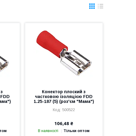
 з
Конектор плоский з
 FDD
частковою ізоляцією FDD
Мама")
1.25-187 (5) (роз'єм "Мама")
500522
106,48 ₴
птом
В наявності
Тільки оптом