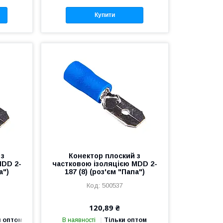
Купити
 з
Конектор плоский з
MDD 2-
частковою ізоляцією MDD 2-
а")
187 (8) (роз'єм "Папа")
500537
120,89 ₴
и оптом
В наявності
Тільки оптом