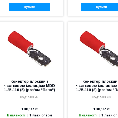
Купити
Купити
Конектор плоский з
Конектор плоский
частковою ізоляцією MDD
частковою ізоляціє
1.25-110 (5) (роз'єм "Папа")
1.25-110 (8) (роз'єм "П
500540
500533
100,97 ₴
100,97 ₴
В наявності
Тільки оптом
В наявності
Тільки о