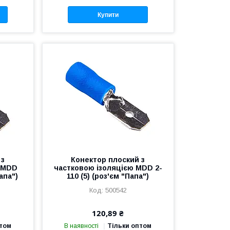
Купити
 з
Конектор плоский з
ю MDD
частковою ізоляцією MDD 2-
Папа")
110 (5) (роз'єм "Папа")
500542
120,89 ₴
птом
В наявності
Тільки оптом