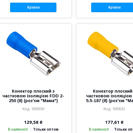
Купити
Купити
Конектор плоский з
Конектор плоский
частковою ізоляцією FDD 2-
частковою ізоляцією
250 (8) (роз'єм "Мама")
5.5-187 (8) (роз'єм "М
500530
500531
129,58 ₴
177,61 ₴
В наявності
Тільки оптом
В наявності
Тільки о