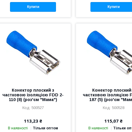
Купити
Купити
Конектор плоский з
Конектор плоский
частковою ізоляцією FDD 2-
частковою ізоляцією 
110 (8) (роз'єм "Мама")
187 (5) (роз'єм "Мам
500527
500528
113,23 ₴
115,07 ₴
В наявності
Тільки оптом
В наявності
Тільки о