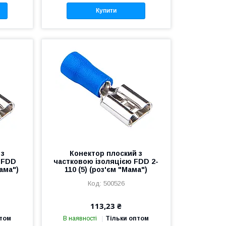
Купити
 з
Конектор плоский з
 FDD
частковою ізоляцією FDD 2-
Мама")
110 (5) (роз'єм "Мама")
500526
113,23 ₴
птом
В наявності
Тільки оптом