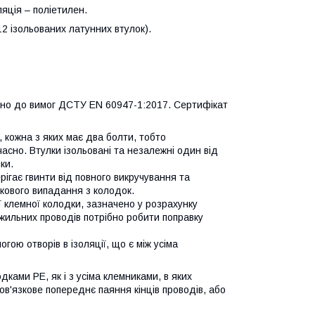
ляція – поліетилен.
12 ізольованих латунних втулок).
дно до вимог ДСТУ EN 60947-1:2017. Сертифікат
 кожна з яких має два болти, тобто
асно. Втулки ізольовані та незалежні один від
ки.
рігає гвинти від повного викручування та
дкового випадання з колодок.
ої клемної колодки, зазначено у розрахунку
жильних проводів потрібно робити поправку
ою отворів в ізоляції, що є між усіма
ками РЕ, як і з усіма клемниками, в яких
ов'язкове попереднє паяння кінців проводів, або