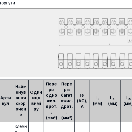
горнути
Пере
Пере
Найм
різ
різ
енув
Один
одно
багат
Ie
Арти
ання
иця
L,
L₁,
L₂,
жил.
ожил.
(AC),
кул
скор
вимі
(мм)
(мм)
(мм
дрот.
дрот.
А
очен
ру
,
,
е
(мм²)
(мм²)
Клемн