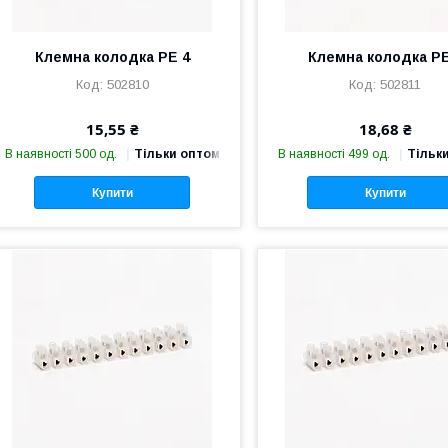
Клемна колодка PE 4
Клемна колодка PE
502810
502811
15,55 ₴
18,68 ₴
В наявності 500 од.
Тільки оптом
В наявності 499 од.
Тільк
Купити
Купити