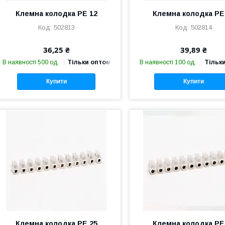
Клемна колодка PE 12
Клемна колодка PE
502813
502814
36,25 ₴
39,89 ₴
В наявності 500 од.
Тільки оптом
В наявності 100 од.
Тільк
Купити
Купити
Клемна колодка PE 25
Клемна колодка PE