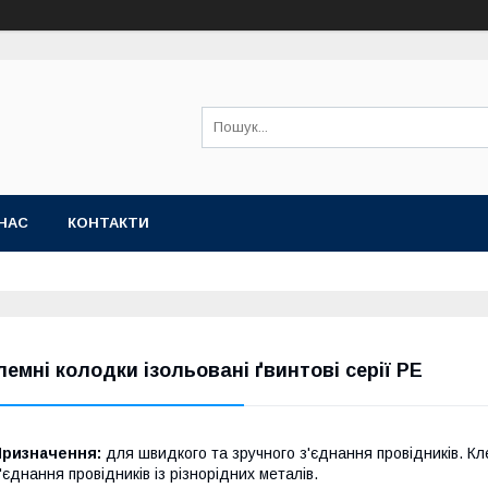
НАС
КОНТАКТИ
лемні колодки ізольовані ґвинтові серії РЕ
Призначення:
для швидкого та зручного з'єднання провідників. Кл
'єднання провідників із різнорідних металів.