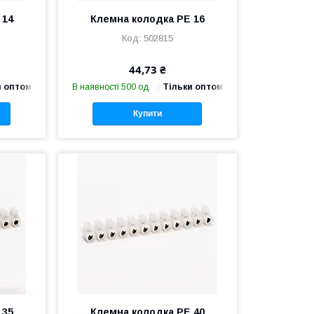
 14
Клемна колодка PE 16
502815
44,73 ₴
и оптом
В наявності 500 од.
Тільки оптом
Купити
 35
Клемна колодка PE 40