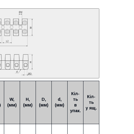
Кіл-
Кіл-
W,
H,
D,
d,
ть
ть
)
(мм)
(мм)
(мм)
(мм)
в
у ящ.
упак.