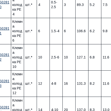
а
50281
0.5-
колод
шт.*
4
3
89.3
5.2
7.5
0
2.5
ка PE
4
Клемн
а
50281
колод
шт.*
6
1.5-4
6
106.6
6.2
9.8
1
ка PE
6
Клемн
а
50281
колод
шт.*
10
2.5-6
10
127.1
6.8
11.6
2
ка PE
10
Клемн
а
50281
колод
шт.*
12
4-8
16
131.3
8.2
11.6
3
ка PE
12
Клемн
а
50281
колод
шт.*
14
4-10
20
137.0
8.3
13.0