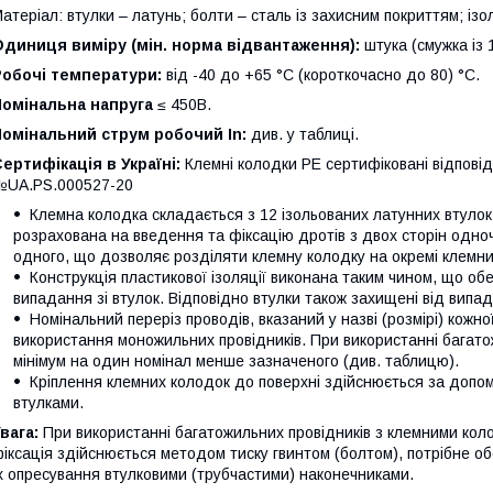
атеріал: втулки – латунь; болти – сталь із захисним покриттям; ізо
диниця виміру (мін. норма відвантаження):
штука (смужка із 
Робочі температури:
від -40 до +65 °С (короткочасно до 80) °С.
Номінальна напруга
≤ 450В.
омінальний струм робочий In:
див. у таблиці.
ертифікація в Україні:
Клемні колодки РЕ сертифіковані відпові
№UA.PS.000527-20
Клемна колодка складається з 12 ізольованих латунних втулок,
розрахована на введення та фіксацію дротів з двох сторін одноч
одного, що дозволяє розділяти клемну колодку на окремі клемни
Конструкція пластикової ізоляції виконана таким чином, що обе
випадання зі втулок. Відповідно втулки також захищені від випа
Номінальний переріз проводів, вказаний у назві (розмірі) кожн
використання моножильних провідників. При використанні багато
мінімум на один номінал менше зазначеного (див. таблицю).
Кріплення клемних колодок до поверхні здійснюється за допомог
втулками.
вага:
При використанні багатожильних провідників з клемними колод
іксація здійснюється методом тиску гвинтом (болтом), потрібне об
х опресування втулковими (трубчастими) наконечниками.