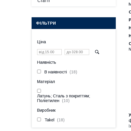
Статті
М
О
ФІЛЬТРИ
Н
Ціна
С
Наявність
В наявності
18
Матеріал
Латунь; Сталь з покриттям;
Поліетилен
10
Виробник
У
Takel
18
ф
ї