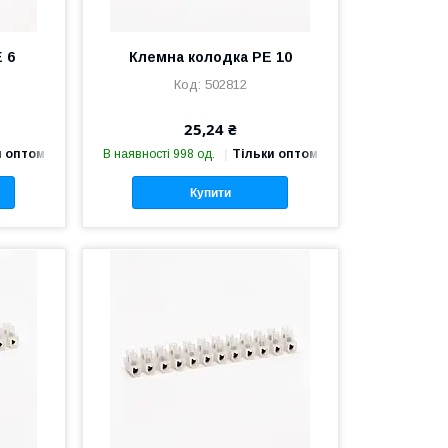
 6
Клемна колодка PE 10
502812
25,24 ₴
и оптом
В наявності 998 од.
Тільки оптом
Купити