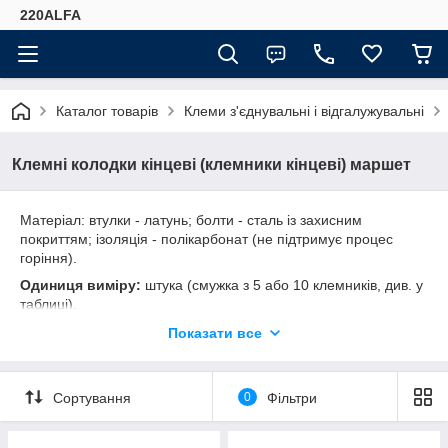
220ALFA
Каталог товарів
Клеми з'єднувальні і відгалужувальні
Клемні колодки кінцеві (клемники кінцеві) маршет
Матеріал: втулки - латунь; болти - сталь із захисним
покриттям; ізоляція - полікарбонат (не підтримує процес
горіння).
Одиниця виміру:
штука (смужка з 5 або 10 клемників, див. у
таблиці).
Робочі температури:
-40 до +100 °С.
Показати все
Температура монтажу:
від -20 °С і вище.
Номінальна напруга
≤ 500В.
Сортування
0
Фільтри
Увага:
клеми призначені для з'єднання провідників,
виконаних тільки з однорідних металів.