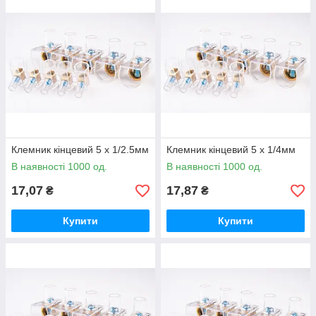
Важливо:
дроти, які належить з'єднувати, попередньо (до
монтажу клеми) повинні бути скручені між собою в єдину
скрутку.
Клемна колодка кінцева складається з 5 або 10
латунних незалежних одна від одної втулок, укладених
в ізоляцію. Винятком є ​​клемник для проводів перерізом
25мм², який поставляється поштучно.
Втулки ізольовані одна від одної, що дозволяє
розділяти клемну смужку на окремі клеми.
Клеми кінцеві можна використовувати повторно.
Клемник кінцевий 5 x 1/2.5мм
Клемник кінцевий 5 x 1/4мм
Конструкція ізоляції оберігає гвинти від повного
В наявності 1000 од.
В наявності 1000 од.
викручування і випадання з втулок.
17,07
17,87
₴
₴
Ізоляційний корпус, виконаний з полікарбонату, не
підтримує процес горіння, а також володіє як великою
Купити
Купити
механічною міцністю, так і високою пластичністю.
Напівпрозора ізоляція дозволяє візуально
контролювати якість монтажу.
Згорнути