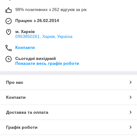
к
кін
98% позитивних з 262 відгуків за рік
це
ви
Працює з 26.02.2014
й 5
x
м. Харків
0953850261, Харків, Україна
1/2
.5
Контакти
мм
50
Кл
10
шт.
2*
96.
14.
4.9
3.9
17.
8.5
17.
20
Сьогодні вихідний
29
ем
2.5
5
0
5
5
Показати весь графік роботи
86
ни
к
кін
Про нас
це
ви
Контакти
й
10
x
Доставка та оплата
1/2
.5
мм
Графік роботи
50
Кл
10
шт.
2*
11
12.
5.0
4.0
19.
9.0
20.
20