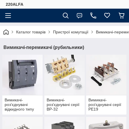
220ALFA
Каталог товарів
Пристрої комутації
Вимикачі-перемик
Вимикачі-перемикачі (рубильники)
Вимикачі-
Вимикачі-
Вимикачі-
роз'єднувачі
роз'єднувачі серії
роз'єднувачі серії
відкидного типу
ВР-32
РЕ19
FSO-17