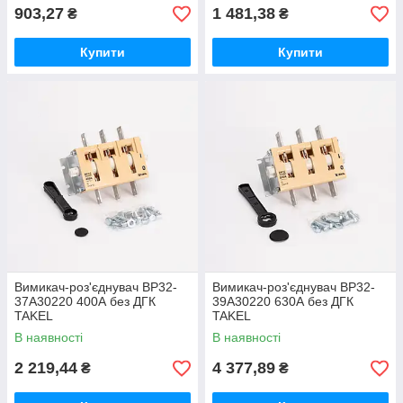
903,27
1 481,38
₴
₴
Купити
Купити
Вимикач-роз'єднувач ВР32-
Вимикач-роз'єднувач ВР32-
37А30220 400А без ДГК
39А30220 630А без ДГК
TAKEL
TAKEL
В наявності
В наявності
2 219,44
4 377,89
₴
₴