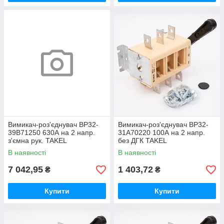
Вимикач-роз'єднувач ВР32-
Вимикач-роз'єднувач ВР32-
39B71250 630А на 2 напр.
31А70220 100А на 2 напр.
з'ємна рук. TAKEL
без ДГК TAKEL
В наявності
В наявності
7 042,95
1 403,72
₴
₴
Купити
Купити