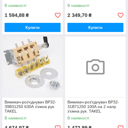
В наявності
В наявності
1 594,88
2 349,70
₴
₴
Купити
Купити
Вимикач-роз'єднувач ВР32-
Вимикач-роз'єднувач ВР32-
39В31250 630А з'ємна рук.
31B71250 100А на 2 напр.
TAKEL
з'ємна рук. TAKEL
В наявності
В наявності
4 674,97
1 472,89
₴
₴