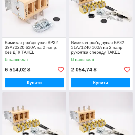
Вимикач-роз'єднувач ВР32-
Вимикач-роз'єднувач ВР32-
39А70220 630А на 2 напр.
31A71240 100А на 2 напр.
без ДГК TAKEL
рукоятка спереду TAKEL
В наявності
В наявності
6 514,02
2 054,74
₴
₴
Купити
Купити