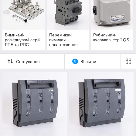
Вимикачі-
Перемикачі і
Рубильники
роз'єднувачі серій
вимикачі
кулачкові серії QS
РПБ та РПС
навантаження
SCD, SDD та SDE
Сортування
0
Фільтри