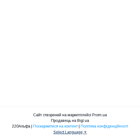
Сайт створений на маркетплейсі
Prom.ua
Продавець на Bigl.ua
220Альфа |
Поскаржитися на контент
|
Політика конфіденційності
Select Language
▼