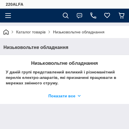
220ALFA
Каталог товарів
Низьковольтне обладнання
Низьковольтне обладнання
Низьковольтне обладнання
У даній групі представлений великий і різноманітний
перелік електро-апаратів, які призначені працювати в
мережах змінного струму.
Низьковольтне обладнання в житті людини
Показати все
зустрічається практично скрізь, як і в звичайному
домашньому побуті, так і в промислових секторах –
роботі, в транспорті, і просто в громадських місцях. До
даного обладнання належать електричні комутаційні
апарати з робочим діапазоном напруги змінного струму
від 50В до 1000В, а для постійного струму від 75В до
1500В. З цього зрозуміло, що низьковольтне