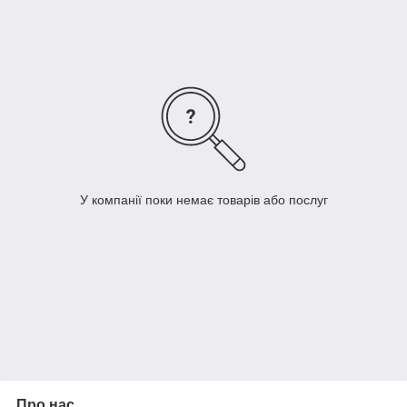
обладнання містить у собі дуже багато різних пристроїв,
які допомагають людині контролювати та безпечно
користуватися електрикою.
У компанії поки немає товарів або послуг
Про нас